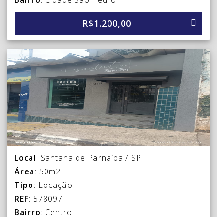
Bairro
: Cidade São Pedro
R$1.200,00
Local
: Santana de Parnaíba / SP
Área
: 50m2
Tipo
: Locação
REF
: 578097
Bairro
: Centro