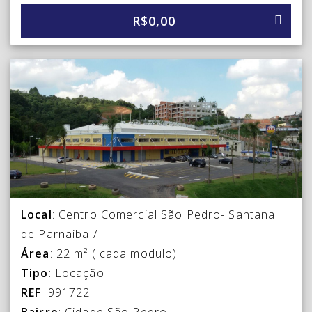
R$0,00
Local
: Centro Comercial São Pedro- Santana
de Parnaiba /
Área
: 22 m² ( cada modulo)
Tipo
: Locação
REF
: 991722